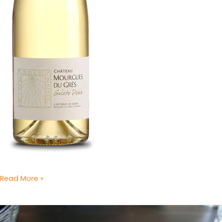
Read More »
Gerty
Linertz’s