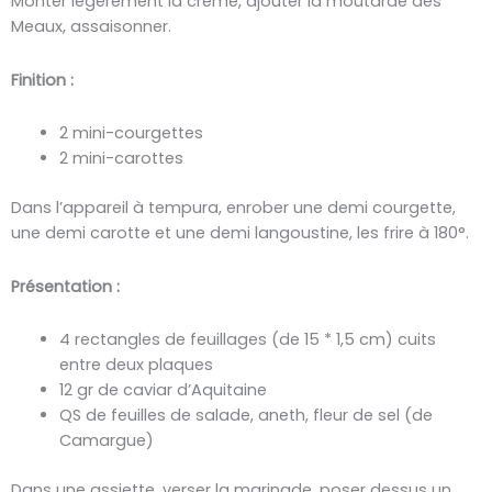
Monter légèrement la crème, ajouter la moutarde des
Meaux, assaisonner.
Finition :
2 mini-courgettes
2 mini-carottes
Dans l’appareil à tempura, enrober une demi courgette,
une demi carotte et une demi langoustine, les frire à 180°.
Présentation :
4 rectangles de feuillages (de 15 * 1,5 cm) cuits
entre deux plaques
12 gr de caviar d’Aquitaine
QS de feuilles de salade, aneth, fleur de sel (de
Camargue)
Dans une assiette, verser la marinade, poser dessus un