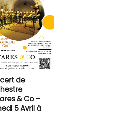
cert de
chestre
tares & Co –
di 5 Avril à