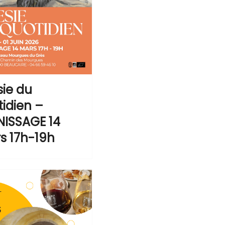
sie du
idien –
NISSAGE 14
s 17h-19h