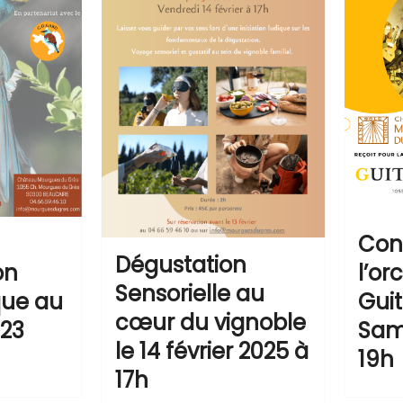
Con
Dégustation
on
l’or
Sensorielle au
que au
Gui
cœur du vignoble
 23
Same
le 14 février 2025 à
19h
17h