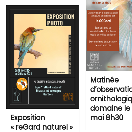
Matinée
d’observati
ornithologi
domaine le
Exposition
mai 8h30
« reGard naturel »