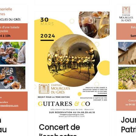
n
Jou
Concert de
au
Pat