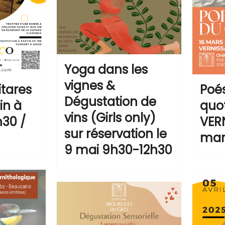
Yoga dans les
vignes &
tares
Poé
Dégustation de
in à
quot
vins (Girls only)
h30 /
VER
sur réservation le
mar
9 mai 9h30-12h30