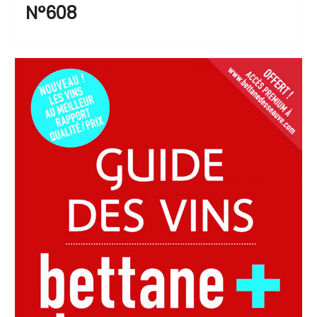
N°608