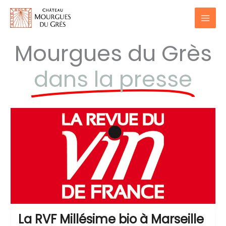
Aller
au
contenu
Mourgues du Grès
dans la presse
La RVF Millésime bio à Marseille