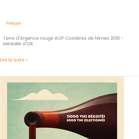
Presse
Terre d'Argence rouge AOP Costières de Nîmes 2019 -
Médaille d'OR
Lire la suite »
Guide
Hachette
2022