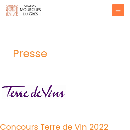
Aller
au
contenu
Presse
Concours
Terre
de
Vin
2022
Concours Terre de Vin 2022