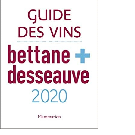
–
Bettane
&
Desseauve
2020