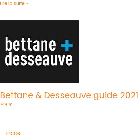
Lire la suite »
Bettane
&
Desseauve
guide
2021
***
Bettane & Desseauve guide 2021
***
Presse