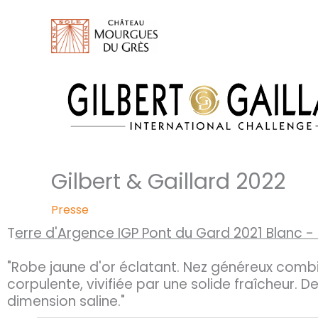
Aller
au
contenu
Gilbert & Gaillard 2022
Presse
T
erre d'Argence IGP Pont du Gard 2021 Blanc -
"Robe jaune d'or éclatant. Nez généreux combi
corpulente, vivifiée par une solide fraîcheu
dimension saline."