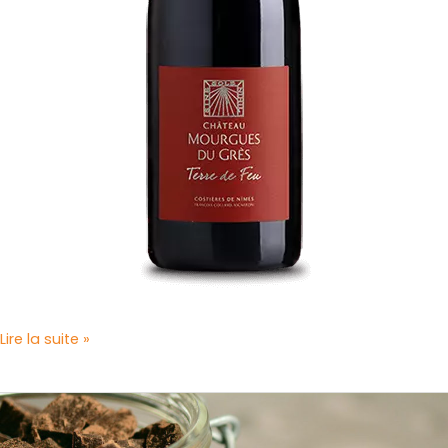
Lire la suite »
Sauté
d’Agneau