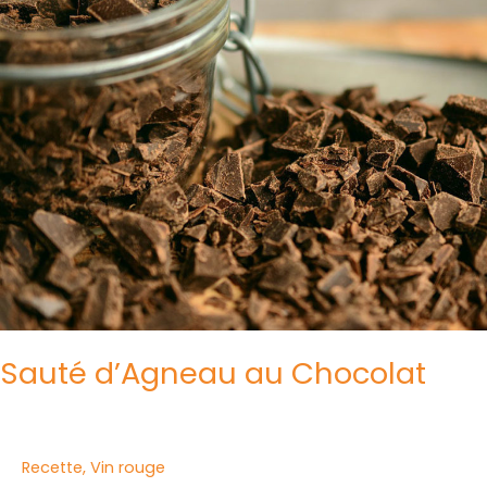
au
Chocolat
Sauté d’Agneau au Chocolat
Recette
,
Vin rouge