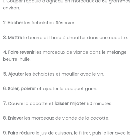
1. Couper
l’épaule d’agneau en morceaux de 60 grammes
environ.
2. Hacher
les échalotes. Réserver.
3. Mettre
le beurre et l’huile à chauffer dans une cocotte.
4. Faire revenir
les morceaux de viande dans le mélange
beurre-huile.
5. Ajouter
les échalotes et mouiller avec le vin.
6. Saler, poivrer
et ajouter le bouquet garni.
7.
Couvrir la cocotte et
laisser mijoter
50 minutes.
8. Enlever
les morceaux de viande de la cocotte.
9. Faire réduire
le jus de cuisson, le filtrer, puis le
lier
avec le