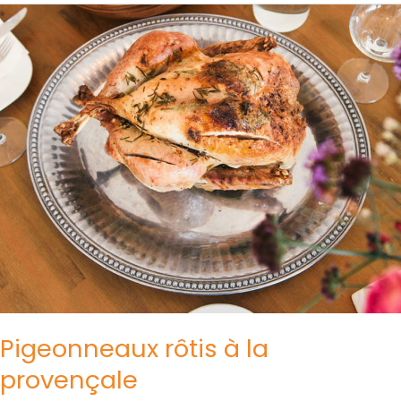
Pigeonneaux
rôtis
à
la
provençale
Pigeonneaux rôtis à la
provençale