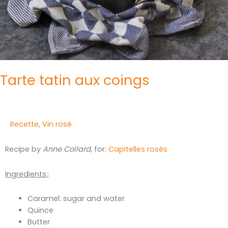
Tarte tatin aux coings
Recette
,
Vin rosé
Recipe by
Anne Collard
, for:
Capitelles rosés
Ingredients:
:
Caramel: sugar and water
Quince
Butter